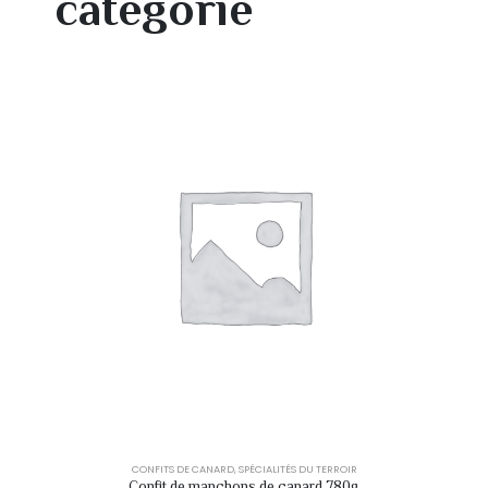
catégorie
CONFITS DE CANARD
,
SPÉCIALITÉS DU TERROIR
Confit de manchons de canard 780g